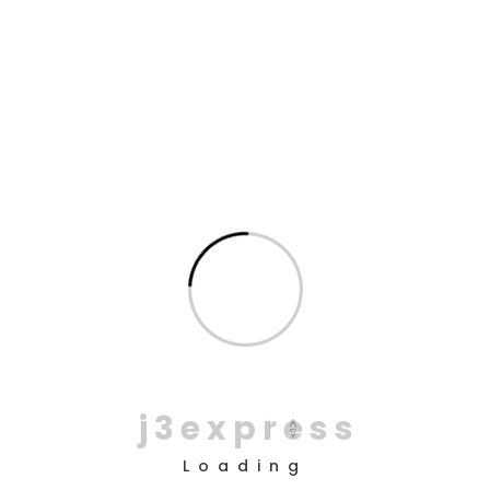
26
jan
Checklists para operação
logística urbana: o que revisar
antes de cada coleta e entrega
Checklists para operação logística urbana são
ferramentas simples e poderosas para garantir que
a rotina de coletas e entregas aconteça com
fluidez, sem surpresas e com controle real sobre o
que sai, quando sai e para onde vai. Em operações
READ MORE
NO COMMENTS
j
3
e
x
p
r
e
s
s
Loading