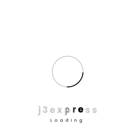
no blog porque ela permanecerá em um lugar e
aparecerá na navegação do seu site na maioria dos
temas. Muitas pessoas começam com uma página que
as apresenta a possíveis visitantes do site. Ela pode
dizer algo assim:
Olá! Eu sou um mensageiro de bicicleta
durante o dia, ator aspirante à noite, e este é
o meu site. Eu moro em São Paulo, tenho um
grande cachorro chamado Rex e gosto de
tomar caipirinha (e banhos de chuva).
j
3
e
x
p
r
e
s
s
Loading
…ou alguma coisa assim: