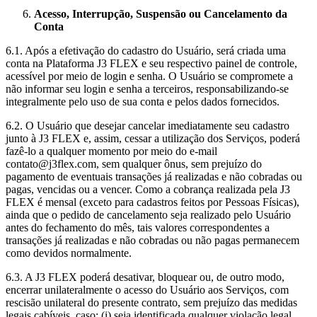
Acesso, Interrupção, Suspensão ou Cancelamento da
Conta
6.1. Após a efetivação do cadastro do Usuário, será criada uma
conta na Plataforma J3 FLEX e seu respectivo painel de controle,
acessível por meio de login e senha. O Usuário se compromete a
não informar seu login e senha a terceiros, responsabilizando-se
integralmente pelo uso de sua conta e pelos dados fornecidos.
6.2. O Usuário que desejar cancelar imediatamente seu cadastro
junto à J3 FLEX e, assim, cessar a utilização dos Serviços, poderá
fazê-lo a qualquer momento por meio do e-mail
contato@j3flex.com, sem qualquer ônus, sem prejuízo do
pagamento de eventuais transações já realizadas e não cobradas ou
pagas, vencidas ou a vencer. Como a cobrança realizada pela J3
FLEX é mensal (exceto para cadastros feitos por Pessoas Físicas),
ainda que o pedido de cancelamento seja realizado pelo Usuário
antes do fechamento do mês, tais valores correspondentes a
transações já realizadas e não cobradas ou não pagas permanecem
como devidos normalmente.
6.3. A J3 FLEX poderá desativar, bloquear ou, de outro modo,
encerrar unilateralmente o acesso do Usuário aos Serviços, com
rescisão unilateral do presente contrato, sem prejuízo das medidas
legais cabíveis, caso: (i) seja identificada qualquer violação legal