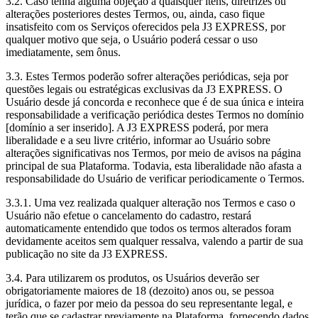
3.2. Caso tenha alguma objeção a quaisquer itens, diretrizes ou
alterações posteriores destes Termos, ou, ainda, caso fique
insatisfeito com os Serviços oferecidos pela J3 EXPRESS, por
qualquer motivo que seja, o Usuário poderá cessar o uso
imediatamente, sem ônus.
3.3. Estes Termos poderão sofrer alterações periódicas, seja por
questões legais ou estratégicas exclusivas da J3 EXPRESS. O
Usuário desde já concorda e reconhece que é de sua única e inteira
responsabilidade a verificação periódica destes Termos no domínio
[domínio a ser inserido]. A J3 EXPRESS poderá, por mera
liberalidade e a seu livre critério, informar ao Usuário sobre
alterações significativas nos Termos, por meio de avisos na página
principal de sua Plataforma. Todavia, esta liberalidade não afasta a
responsabilidade do Usuário de verificar periodicamente o Termos.
3.3.1. Uma vez realizada qualquer alteração nos Termos e caso o
Usuário não efetue o cancelamento do cadastro, restará
automaticamente entendido que todos os termos alterados foram
devidamente aceitos sem qualquer ressalva, valendo a partir de sua
publicação no site da J3 EXPRESS.
3.4. Para utilizarem os produtos, os Usuários deverão ser
obrigatoriamente maiores de 18 (dezoito) anos ou, se pessoa
jurídica, o fazer por meio da pessoa do seu representante legal, e
terão que se cadastrar previamente na Plataforma, fornecendo dados