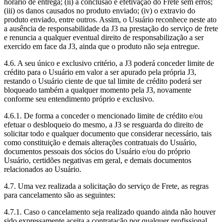
horário de entrega; (ii) a conclusão e efetivação do Frete sem erros;
(iii) os danos causados no produto enviado; (iv) o extravio do
produto enviado, entre outros. Assim, o Usuário reconhece neste ato
a ausência de responsabilidade da J3 na prestação do serviço de frete
e renuncia a qualquer eventual direito de responsabilização a ser
exercido em face da J3, ainda que o produto não seja entregue.
4.6. A seu único e exclusivo critério, a J3 poderá conceder limite de
crédito para o Usuário em valor a ser apurado pela própria J3,
restando o Usuário ciente de que tal limite de crédito poderá ser
bloqueado também a qualquer momento pela J3, novamente
conforme seu entendimento próprio e exclusivo.
4.6.1. De forma a conceder o mencionado limite de crédito e/ou
efetuar o desbloqueio do mesmo, a J3 se resguarda do direito de
solicitar todo e qualquer documento que considerar necessário, tais
como constituição e demais alterações contratuais do Usuário,
documentos pessoais dos sócios do Usuário e/ou do próprio
Usuário, certidões negativas em geral, e demais documentos
relacionados ao Usuário.
4.7. Uma vez realizada a solicitação do serviço de Frete, as regras
para cancelamento são as seguintes:
4.7.1. Caso o cancelamento seja realizado quando ainda não houver
sido expressamente aceita a contratação por qualquer profissional