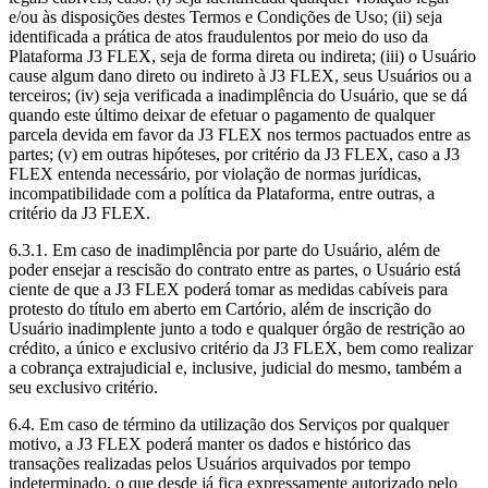
e/ou às disposições destes Termos e Condições de Uso; (ii) seja
identificada a prática de atos fraudulentos por meio do uso da
Plataforma J3 FLEX, seja de forma direta ou indireta; (iii) o Usuário
cause algum dano direto ou indireto à J3 FLEX, seus Usuários ou a
terceiros; (iv) seja verificada a inadimplência do Usuário, que se dá
quando este último deixar de efetuar o pagamento de qualquer
parcela devida em favor da J3 FLEX nos termos pactuados entre as
partes; (v) em outras hipóteses, por critério da J3 FLEX, caso a J3
FLEX entenda necessário, por violação de normas jurídicas,
incompatibilidade com a política da Plataforma, entre outras, a
critério da J3 FLEX.
6.3.1. Em caso de inadimplência por parte do Usuário, além de
poder ensejar a rescisão do contrato entre as partes, o Usuário está
ciente de que a J3 FLEX poderá tomar as medidas cabíveis para
protesto do título em aberto em Cartório, além de inscrição do
Usuário inadimplente junto a todo e qualquer órgão de restrição ao
crédito, a único e exclusivo critério da J3 FLEX, bem como realizar
a cobrança extrajudicial e, inclusive, judicial do mesmo, também a
seu exclusivo critério.
6.4. Em caso de término da utilização dos Serviços por qualquer
motivo, a J3 FLEX poderá manter os dados e histórico das
transações realizadas pelos Usuários arquivados por tempo
indeterminado, o que desde já fica expressamente autorizado pelo