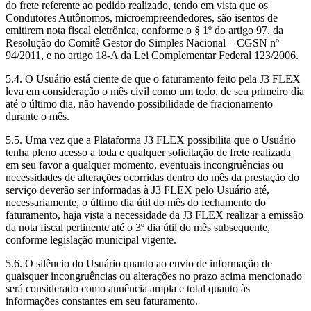
do frete referente ao pedido realizado, tendo em vista que os
Condutores Autônomos, microempreendedores, são isentos de
emitirem nota fiscal eletrônica, conforme o § 1º do artigo 97, da
Resolução do Comitê Gestor do Simples Nacional – CGSN nº
94/2011, e no artigo 18-A da Lei Complementar Federal 123/2006.
5.4. O Usuário está ciente de que o faturamento feito pela J3 FLEX
leva em consideração o mês civil como um todo, de seu primeiro dia
até o último dia, não havendo possibilidade de fracionamento
durante o mês.
5.5. Uma vez que a Plataforma J3 FLEX possibilita que o Usuário
tenha pleno acesso a toda e qualquer solicitação de frete realizada
em seu favor a qualquer momento, eventuais incongruências ou
necessidades de alterações ocorridas dentro do mês da prestação do
serviço deverão ser informadas à J3 FLEX pelo Usuário até,
necessariamente, o último dia útil do mês do fechamento do
faturamento, haja vista a necessidade da J3 FLEX realizar a emissão
da nota fiscal pertinente até o 3º dia útil do mês subsequente,
conforme legislação municipal vigente.
5.6. O silêncio do Usuário quanto ao envio de informação de
quaisquer incongruências ou alterações no prazo acima mencionado
será considerado como anuência ampla e total quanto às
informações constantes em seu faturamento.