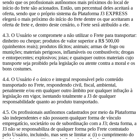
sendo que os profissionais autônomos mais próximos do local de
início do frete são acionados. Então, um percentual deles aceitará a
oferta, sendo que o próprio sistema da Plataforma J3 EXPRESS
elegerá o mais próximo do início do frete dentre os que aceitaram a
oferta de frete e, dentro deste cenário, o Frete será atribuído a ele.
4.3. O Usuário se compromete a não utilizar o Frete para transportar:
dinheiro ou cheque; produtos de valor superior a R$ 500,00
(quinhentos reais); produtos ilícitos; animais; armas de fogo ou
munições; materiais perigosos, inflamáveis ou combustíveis; drogas
e entorpecentes; explosivos; joias; e quaisquer outros materiais cujo
transporte seja proibido pela legislação ou atente contra a moral e os
bons costumes.
4.4. O Usuário é o único e integral responsável pelo conteúdo
transportado no Frete, respondendo civil, fiscal, ambiental,
penalmente e/ou em qualquer outro âmbito por qualquer infração à
legislação em vigor, isentando totalmente a J3 de qualquer
responsabilidade quanto ao produto transportado.
4.5. Os profissionais autônomos cadastrados por meio da Plataforma
são independentes e não possuem qualquer forma de vínculo
empregatício, societário ou de subordinação com a J3; desta forma, a
J3 não se responsabiliza de qualquer forma pelo Frete contratado
pelo Usuário, incluindo, mas sem se limitar a: (i) o cumprimento do