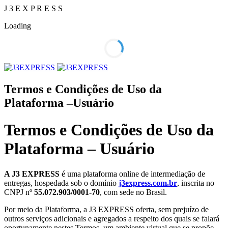
J
3
E
X
P
R
E
S
S
Loading
Termos e Condições de Uso da
Plataforma –Usuário
Termos e Condições de Uso da
Plataforma – Usuário
A J3 EXPRESS
é uma plataforma online de intermediação de
entregas, hospedada sob o domínio
j3express.com.br
, inscrita no
CNPJ nº
55.072.903/0001-70
, com sede no Brasil.
Por meio da Plataforma, a J3 EXPRESS oferta, sem prejuízo de
outros serviços adicionais e agregados a respeito dos quais se falará
oportunamente nestes Termos, um ambiente virtual que se propõe