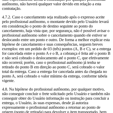
autônomo, não haverá qualquer valor devido em relação a esta
contratação.
4.7.2. Caso o cancelamento seja realizado após o expresso aceite
pelo profissional autônomo, o montante devido pelo Usuário levará
em consideração o ponto de destino seguinte ao ponto do
cancelamento, haja vista que, por segurança, não é possível avisar o
profissional autônomo sobre o cancelamento quando ele estiver se
deslocando entre um ponto e outro. De forma a melhor explicar esta
hipótese de cancelamento e suas consequências, seguem breves
exemplos: em um pedido de 03 (três) pontos (A, B e C), se a entrega
for cancelada entre o ponto A e o B, a cobrança é feita até o ponto B
e não será cobrado o deslocamento até o ponto C, que efetivamente
não ocorrerá; porém, caso o profissional autônomo já tenha se
retirado do ponto B em direção ao ponto C, será cobrado o valor
total da entrega. Caso a entrega for cancelada antes da chegada no
ponto A, será cobrado o valor mínimo da entrega, conforme tabela
vigente.
4.8. Na hipótese do profissional autônomo, por qualquer motivo,
não conseguir concluir o frete solicitado pelo Usuário e também não
conseguir obter do Usuário informação ou instrução para concluir a
entrega, o Usuário, às suas expensas, desde já autoriza
expressamente o profissional autônomo a retornar ao ponto de
origem (ponto de retirada) para devolver o item transportado, bem