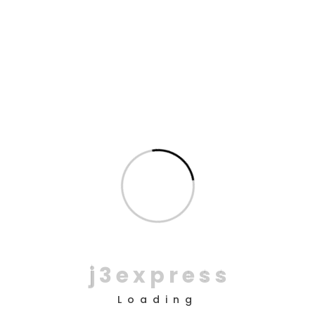
25
maio
Entrega em horas na RMSP:
como planejar coletas com
mais previsibilidade
Entrega em horas na RMSP exige planejamento,
controle e visibilidade desde a solicitação até a
finalização da entrega. Em uma região com alto
volume de pedidos, trânsito intenso e janelas
operacionais disputadas, a previsibilidade começa
antes da coleta. Na J3
j
3
e
x
p
r
e
s
s
READ MORE
NO COMMENTS
Loading