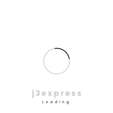
20
mar
Última milha metropolitana na
RMSP: desafios reais e soluções
práticas
Última milha metropolitana na RMSP é o ponto mais
sensível da logística urbana. É nessa etapa que
expectativa encontra execução. E na Região
Metropolitana de São Paulo, onde densidade
populacional, tráfego variável e diversidade
territorial convivem diariamente, qualquer
desalinhamento operacional
j
3
e
x
p
r
e
s
s
READ MORE
NO COMMENTS
Loading