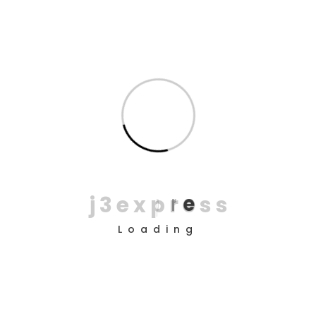
19
maio
Integração via API logística:
como automatizar entregas no
e-commerce
Integração via API logística é uma das formas mais
eficientes de conectar o e-commerce à operação
de entregas, reduzindo tarefas manuais,
acelerando a troca de informações e melhorando a
visibilidade da última milha. Para lojas virtuais,
j
3
e
x
p
r
e
s
s
marketplaces e PMEs que
Loading
READ MORE
NO COMMENTS