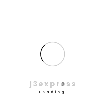
20
abr
Roteirização logística em São
Paulo: como reduzir tempo e
custo na última milha
Roteirização logística em São Paulo é um dos
fatores mais determinantes para reduzir tempo e
custo na última milha metropolitana. Em um cenário
como o da Região Metropolitana de São Paulo
(RMSP), onde tráfego, densidade urbana e
dispersão territorial coexistem,
j
3
e
x
p
r
e
s
s
READ MORE
NO COMMENTS
Loading