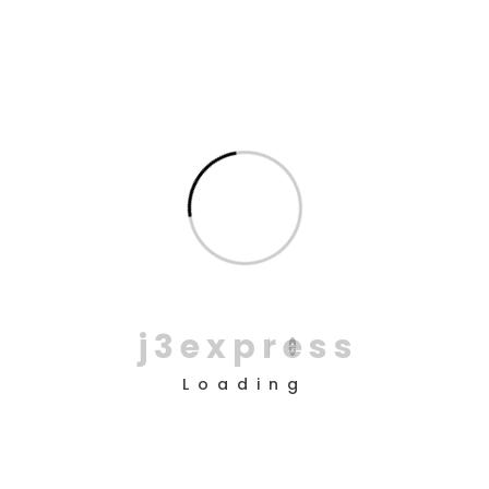
10
jul
Passo a passo para rastrear
sua entrega em tempo real
Se você já precisou enviar ou receber algo com
urgência, sabe como é importante acompanhar o
status da entrega. Com a J3 Express, esse processo
é totalmente descomplicado. O cliente tem acesso
ao rastreamento em tempo real, tanto pelo site
j
3
e
x
p
r
e
s
s
READ MORE
NO COMMENTS
Loading