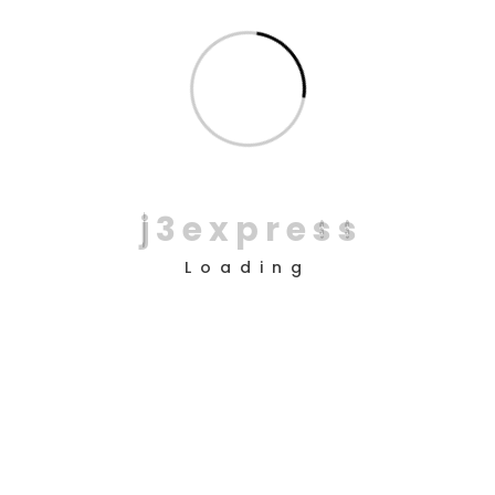
✅
Menos erros e extravios
Motoboys organizados evitam confusões com
endereços errados e entregas trocadas. Eles
conferem as informações antes de sair e garantem
que o pacote chegue ao destinatário correto.
✅
Experiência mais agradável
j
3
e
x
p
r
e
s
s
para o cliente
Receber um pacote das mãos de um motoboy
Loading
educado e prestativo faz toda a diferença.
Pequenos gestos, como um simples “bom dia” ou
“obrigado”, deixam uma boa impressão e
fortalecem a relação entre empresa e consumidor.
✅
Menos atrasos e mais
eficiência
Com planejamento de rota e uso de tecnologia,