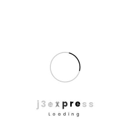
empresa com procedimentos rígidos de
entrada
É necessário contatar o cliente para esclarecer
uma instrução
Em todos esses casos, quem resolve a situação é o
entregador —
com jogo de cintura, educação e
profissionalismo.
Ele representa o elo entre a
tecnologia e a realidade da rua. E quando esse elo
é forte, a experiência do cliente melhora muito.
A seleção dos entregadores
na J3 Express
A J3 Express leva a sério o processo de seleção.
j
3
e
x
p
r
e
s
s
Não é apenas uma análise de documentação. O
candidato precisa:
Loading
Ter experiência comprovada em entregas
urbanas