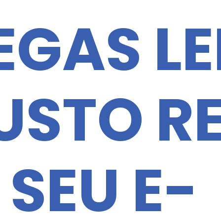
EGAS L
CUSTO R
 SEU E-