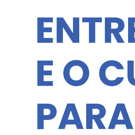
ENTR
E O 
PARA