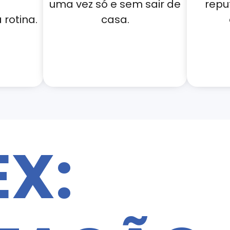
uma vez só e sem sair de
repu
rotina.
casa.
EX: