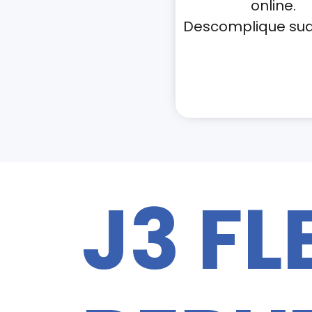
online.
Descomplique sua 
J3 FL