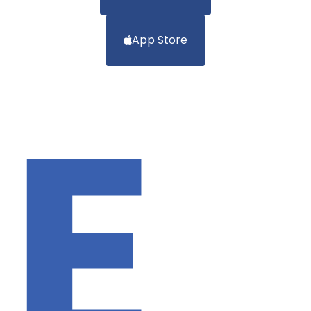
App Store
E