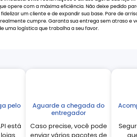
ue opere com a máxima eficiência. Não deixe pedido pa
idelizar um cliente e de expandir sua base. Pare de arri
almente cumpre. Garanta sua entrega sem atraso e veja
e uma logística que trabalha a seu favor.
ga pelo
Aguarde a chegada do
Acomp
entregador
PI está
Caso precise, você pode
Segur
lojas
enviar vários pacotes de
qu