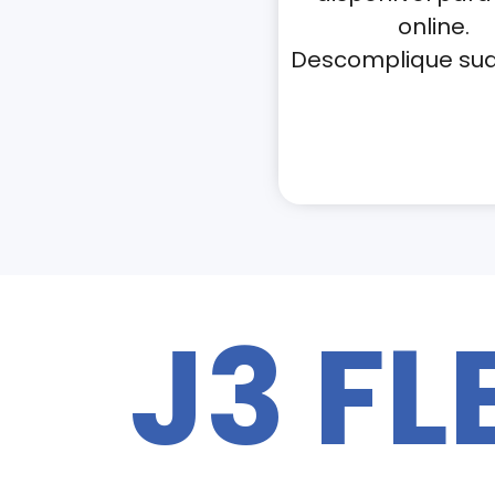
online.
Descomplique sua 
J3 FL