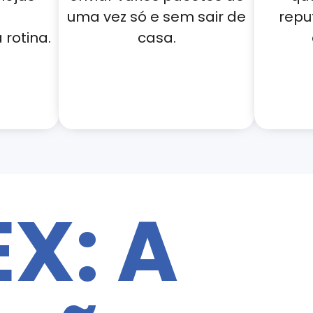
uma vez só e sem sair de
repu
rotina.
casa.
EX: A