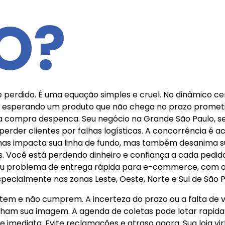
O?
e perdido. É uma equação simples e cruel. No dinâmico 
nte esperando um produto que não chega no prazo promet
a compra despenca. Seu negócio na Grande São Paulo, se
erder clientes por falhas logísticas. A concorrência é ac
penas impacta sua linha de fundo, mas também desanima s
 Você está perdendo dinheiro e confiança a cada pedido 
seu problema de entrega rápida para e-commerce, com o
pecialmente nas zonas Leste, Oeste, Norte e Sul de São P
m e não cumprem. A incerteza do prazo ou a falta de vi
cham sua imagem. A agenda de coletas pode lotar rapi
de imediata. Evite reclamações e atraso agora. Sua loja vi