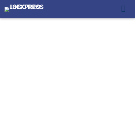
ENTREGA RÁPIDA
PARA ECOMMERCE
EM SÃO BERNARDO
DO CAMPO