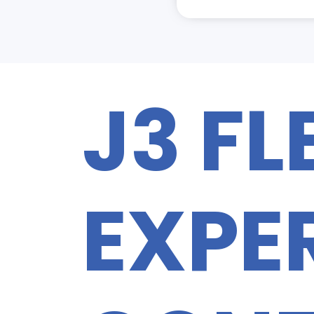
J3 FL
EXPER