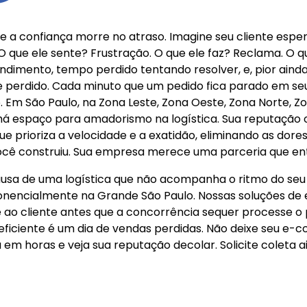
 a confiança morre no atraso. Imagine seu cliente esp
O que ele sente? Frustração. O que ele faz? Reclama. O 
dimento, tempo perdido tentando resolver, e, pior ainda,
te perdido. Cada minuto que um pedido fica parado em se
o. Em São Paulo, na Zona Leste, Zona Oeste, Zona Norte, 
há espaço para amadorismo na logística. Sua reputação o
 prioriza a velocidade e a exatidão, eliminando as dore
 você construiu. Sua empresa merece uma parceria que e
usa de uma logística que não acompanha o ritmo do seu n
encialmente na Grande São Paulo. Nossas soluções de e
ao cliente antes que a concorrência sequer processe o 
eficiente é um dia de vendas perdidas. Não deixe seu e
m horas e veja sua reputação decolar. Solicite coleta a