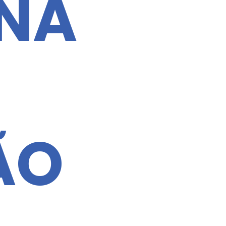
NA
ÃO