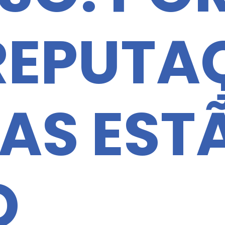
REPUTA
AS EST
O