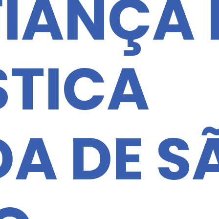
IANÇA 
STICA
DA DE S