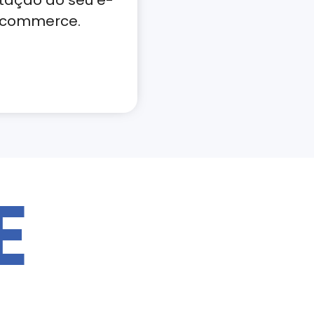
tação do seu e-
commerce.
E