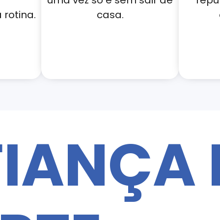
uma vez só e sem sair de
repu
rotina.
casa.
IANÇA 