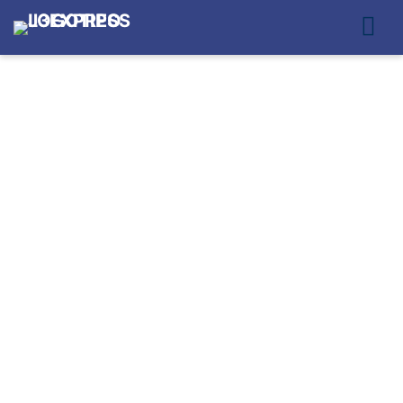
ENTREGA RÁPIDA
PARA ECOMMERCE
SEGURA EM ZONA
NORTE SÃO PAULO