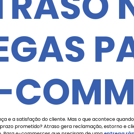
TRASO 
EGAS P
E-COMM
 e a satisfação do cliente. Mas o que acontece quando
prazo prometido? Atraso gera reclamação, estorno e cl
o. Para e-commerces que precisam de uma
entrega rá