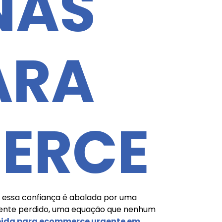
NAS
ARA
ERCE
 essa confiança é abalada por uma
iente perdido, uma equação que nenhum
pida para ecommerce urgente em