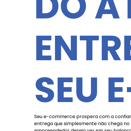
DO A
ENTR
SEU 
Seu e-commerce prospera com a confiança
entrega que simplesmente não chega no 
empreendedor deseja ver em seu balanç