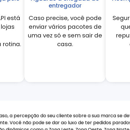
entregador
PI está
Caso precise, você pode
Segur
lojas
enviar vários pacotes de
qu
uma vez só e sem sair de
repu
rotina.
casa.
aso, a percepção do seu cliente sobre a sua marca se det
e. Você não pode se dar ao luxo de ter pedidos parados
 dinâmicos como a Zona Leste, Zona Oeste, Zona Norte e