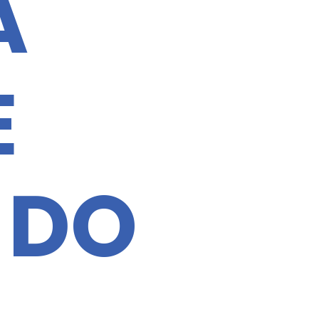
A
E
 DO