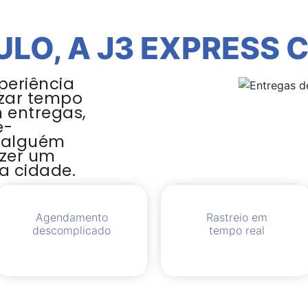
ULO, A J3 EXPRESS 
periência
zar tempo
m entregas,
e-
 alguém
azer um
a cidade.
Agendamento
Rastreio em
descomplicado
tempo real