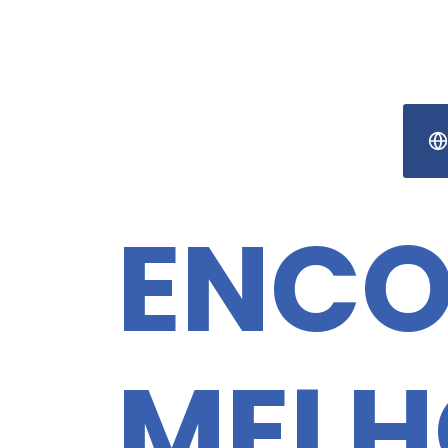
ENCO
MELH