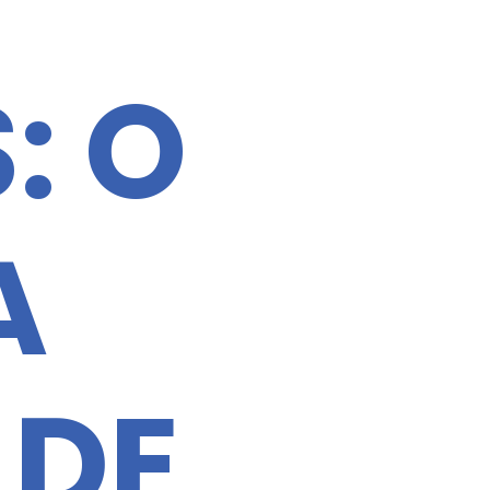
: O
A
 DE