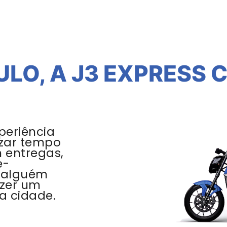
ULO, A J3 EXPRESS 
periência
zar tempo
m entregas,
e-
 alguém
azer um
a cidade.