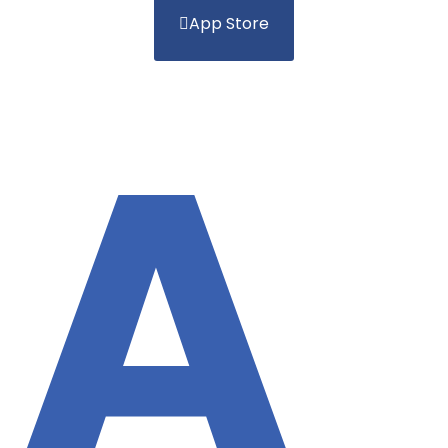
App Store
A