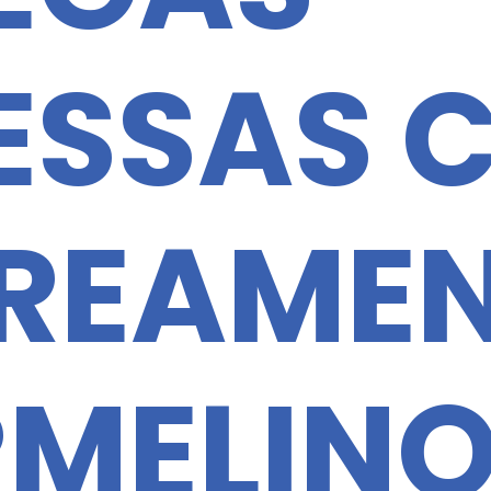
ESSAS 
REAME
RMELIN