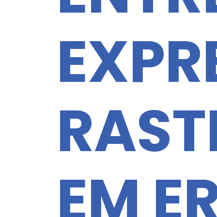
EXPR
RAST
EM E