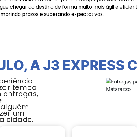
ue chegar ao destino de forma muito mais ágil e eficie
umprindo prazos e superando expectativas.
ULO, A J3 EXPRESS 
periência
zar tempo
m entregas,
e-
 alguém
azer um
a cidade.