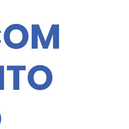
COM
NTO
O