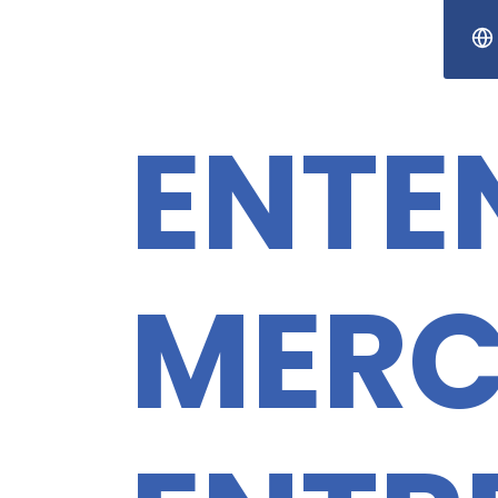
ENTE
MERC