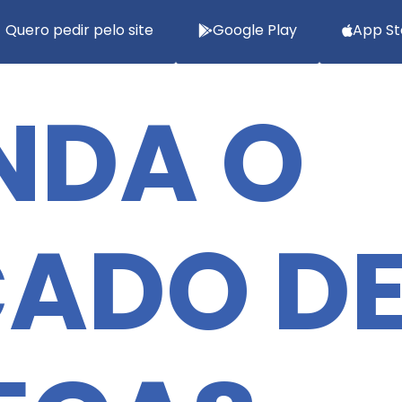
Quero pedir pelo site
Google Play
App St
NDA O
ADO D