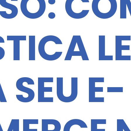
SO: CO
STICA L
 SEU E-