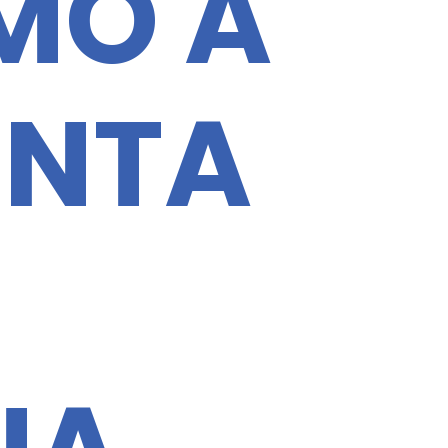
MO A
ENTA