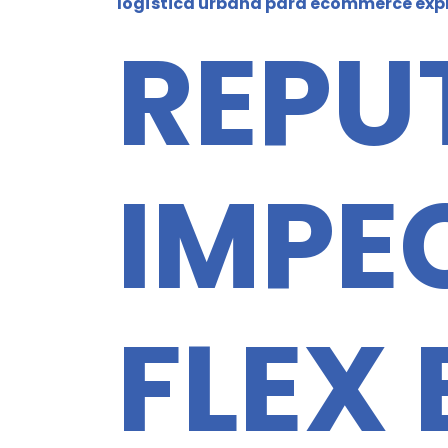
logística urbana para ecommerce exp
REPU
IMPEC
FLEX 