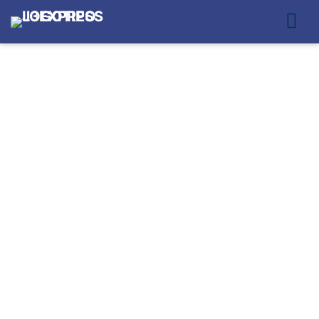
LOGÍSTICA URBANA
PARA ECOMMERCE
PARA GRANDES
ECOMMERCES EM