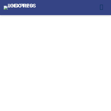
LOGÍSTICA URBANA
PARA ECOMMERCE
SEGURA EM ZONA
NORTE SÃO PAULO