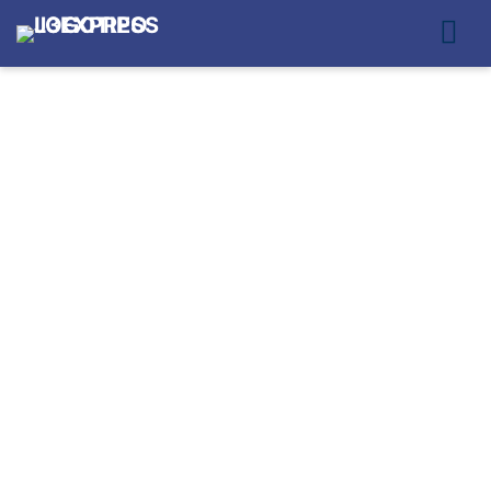
SERVIÇO DE COLETA
E ENTREGA
MOTOBOY NA
PENHA