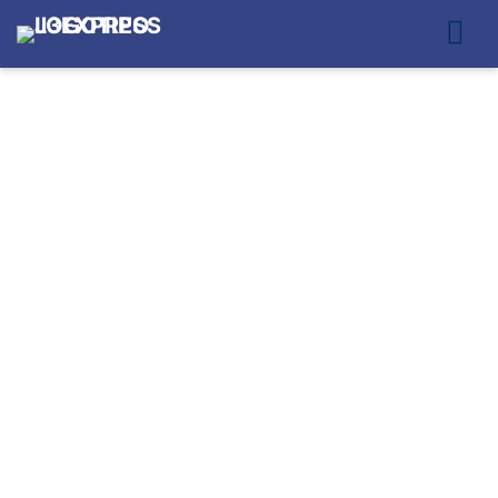
SERVIÇO DE COLETA
E ENTREGA
MOTOBOY NA VILA
MARIANA