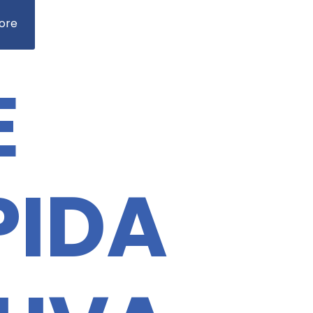
ore
E
PIDA