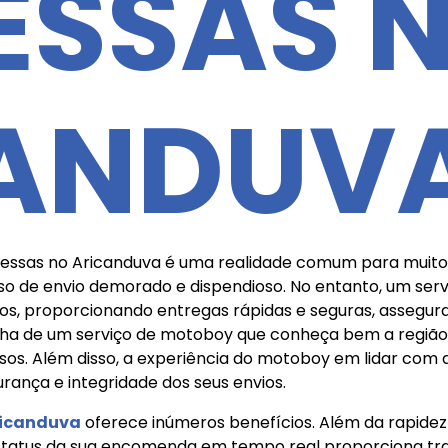
ESSAS 
ANDUV
essas no Aricanduva é uma realidade comum para muitos n
so de envio demorado e dispendioso. No entanto, um ser
ulos, proporcionando entregas rápidas e seguras, asseg
lha de um serviço de motoboy que conheça bem a região 
asos. Além disso, a experiência do motoboy em lidar com
urança e integridade dos seus envios.
ricanduva
oferece inúmeros benefícios. Além da rapide
 status da sua encomenda em tempo real proporciona tra