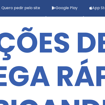
Quero pedir pelo site
Google Play
App St
ÇÕES D
EGA RÁ