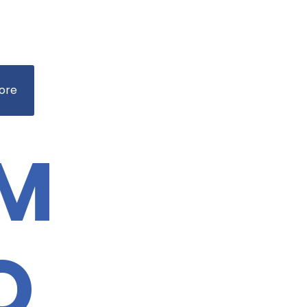
ore
UM
O