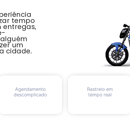
periência
zar tempo
m entregas,
e-
 alguém
azer um
a cidade.
Agendamento
Rastreio em
descomplicado
tempo real