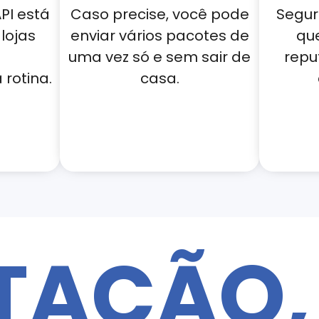
PI está
Caso precise, você pode
Segur
lojas
enviar vários pacotes de
qu
uma vez só e sem sair de
repu
rotina.
casa.
TAÇÃO,