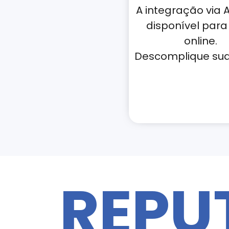
A integração via A
disponível para 
online.
Descomplique sua 
REPU