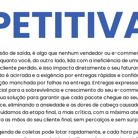
ETITIV
isão de saída, é algo que nenhum vendedor ou e-commerc
uanto você, do outro lado, lida com a ineficiência de u
 cliente perdido, e isso impacta diretamente o seu fat
o é acirrada e a exigência por entregas rápidas e confiá
tação manchada por falhas na entrega. Entregas express
cial para a sobrevivência e crescimento do seu e-comme
 sua solução para garantir que cada pacote chegue ao se
e, eliminando a ansiedade e as dores de cabeça causada
 cuidamos da etapa final, a mais crítica, com a máxima at
a as mãos do seu cliente final, sem percalços e sem sur
agenda de coletas pode lotar rapidamente, e cada hora 