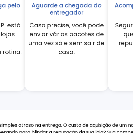
ga pelo
Aguarde a chegada do
Acomp
entregador
PI está
Caso precise, você pode
Segur
lojas
enviar vários pacotes de
qu
uma vez só e sem sair de
repu
rotina.
casa.
 simples atraso na entrega. O custo de aquisição de um n
erando para blindar a reputação da sua loja? Sua compe