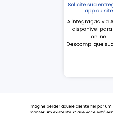
Solicite sua entre
app ou site
A integração via A
disponível para 
online.
Descomplique sua 
Imagine perder aquele cliente fiel por um
manter um existente. O que você está esp