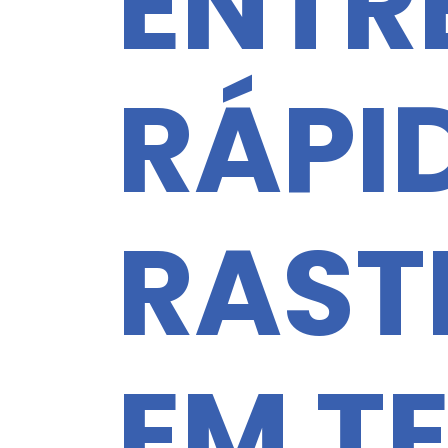
ENTR
RÁPI
RAST
EM T