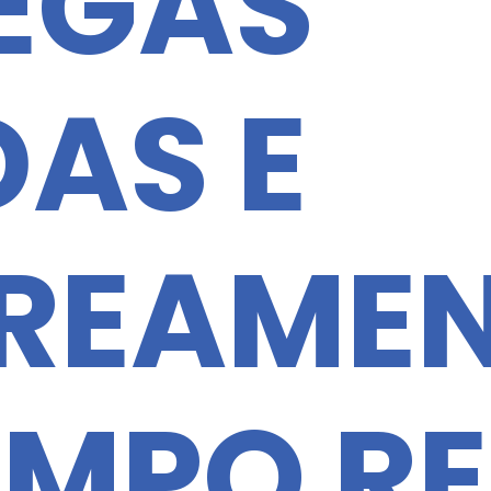
EGAS
DAS E
REAME
EMPO R