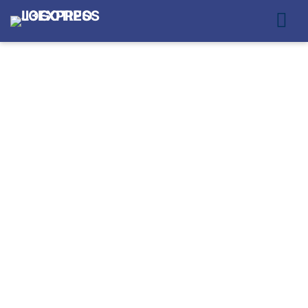
TRANSPORTADORA
ESPECIALIZADA
PARA ECOMMERCE
URGENTE EM COTIA