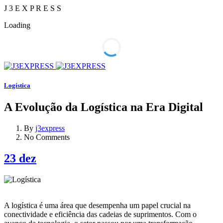
J
3
E
X
P
R
E
S
S
Loading
Logística
A Evolução da Logística na Era Digital
By
j3express
No Comments
23
dez
A logística é uma área que desempenha um papel crucial na
conectividade e eficiência das cadeias de suprimentos. Com o