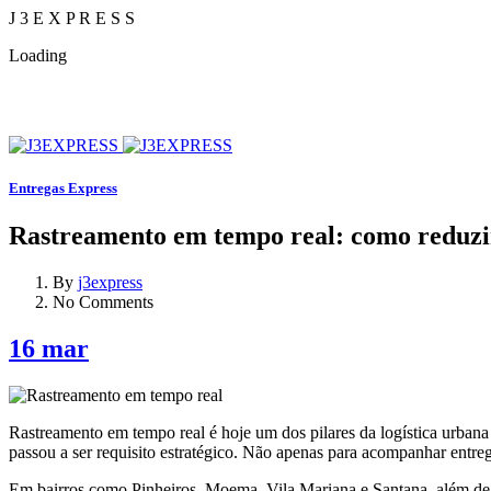
J
3
E
X
P
R
E
S
S
Loading
Entregas Express
Rastreamento em tempo real: como reduzir
By
j3express
No Comments
16
mar
Rastreamento em tempo real é hoje um dos pilares da logística urban
passou a ser requisito estratégico. Não apenas para acompanhar entre
Em bairros como Pinheiros, Moema, Vila Mariana e Santana, além de ci