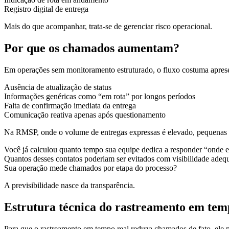
Registro digital de entrega
Mais do que acompanhar, trata-se de gerenciar risco operacional.
Por que os chamados aumentam?
Em operações sem monitoramento estruturado, o fluxo costuma aprese
Ausência de atualização de status
Informações genéricas como “em rota” por longos períodos
Falta de confirmação imediata da entrega
Comunicação reativa apenas após questionamento
Na RMSP, onde o volume de entregas expressas é elevado, pequenas 
Você já calculou quanto tempo sua equipe dedica a responder “onde 
Quantos desses contatos poderiam ser evitados com visibilidade adeq
Sua operação mede chamados por etapa do processo?
A previsibilidade nasce da transparência.
Estrutura técnica do rastreamento em tem
Para que o rastreamento em tempo real reduza chamados de fato, ele pr