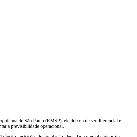
politana de São Paulo (RMSP), ele deixou de ser diferencial e
ar a previsibilidade operacional.
nsito, restrições de circulação, densidade predial e picos de