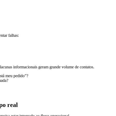
ntar falhas:
lacunas informacionais geram grande volume de contatos.
está meu pedido”?
uada?
po real
ecisa estar integrado ao fluxo operacional.