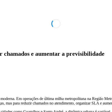
 chamados e aumentar a previsibilidade
a moderna. Em operações de última milha metropolitana na Região Metro
gas, mas para reduzir chamados no atendimento, organizar SLA e aument
dades como Guarulhos e Santo André, a dinâmica urbana é variável. Trâ