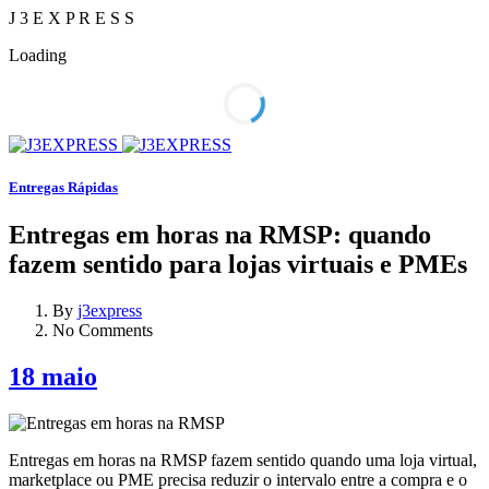
J
3
E
X
P
R
E
S
S
Loading
Entregas Rápidas
Entregas em horas na RMSP: quando
fazem sentido para lojas virtuais e PMEs
By
j3express
No Comments
18
maio
Entregas em horas na RMSP fazem sentido quando uma loja virtual,
marketplace ou PME precisa reduzir o intervalo entre a compra e o