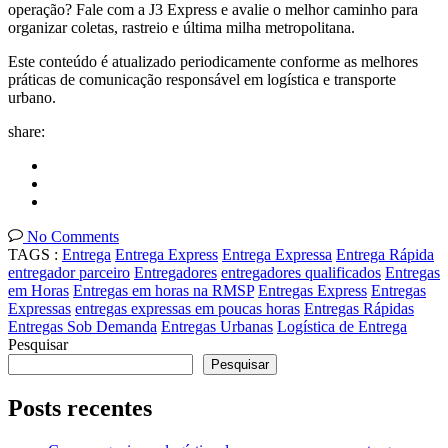
operação? Fale com a J3 Express e avalie o melhor caminho para
organizar coletas, rastreio e última milha metropolitana.
Este conteúdo é atualizado periodicamente conforme as melhores
práticas de comunicação responsável em logística e transporte
urbano.
share:
No Comments
TAGS :
Entrega
Entrega Express
Entrega Expressa
Entrega Rápida
entregador parceiro
Entregadores
entregadores qualificados
Entregas
em Horas
Entregas em horas na RMSP
Entregas Express
Entregas
Expressas
entregas expressas em poucas horas
Entregas Rápidas
Entregas Sob Demanda
Entregas Urbanas
Logística de Entrega
Pesquisar
Pesquisar
Posts recentes